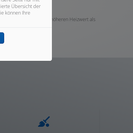
ierte Übersicht der
ie können Ihre
siggas hat einen deutlich höheren Heizwert als
cht.
n