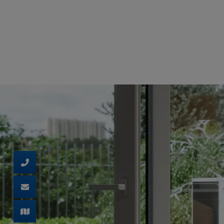
d schließen
ließen
n und schließen
schließen
 schließen
 und schließen
schließen