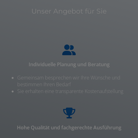
Unser Angebot für Sie
Individuelle Planung und Beratung
Gemeinsam besprechen wir Ihre Wünsche und
bestimmen Ihren Bedarf
Sie erhalten eine transparente Kostenaufstellung
Hohe Qualität und fachgerechte Ausführung