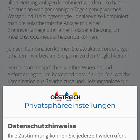
allen Heizungsanlagen kombiniert werden – so haben
Sie auch an weniger sonnigen Tagen genug warmes
Wasser und Heizungsenergie. Idealerweise kombiniert
man die solarthermische Anlage mit einer
Brennwertanlage oder einer Holzpelletheizung, um
möglichst CO2-neutral heizen zu können.
Je nach Kombination können Sie attraktive Förderungen
erhalten – wir beraten Sie gerne zu den Möglichkeiten!
Gemeinsam besprechen wir Ihre Wünsche und
Anforderungen, um basierend darauf zu prüfen, welche
Kombination aus Solarheizung und Heizungsanlage für
Sie am besten geeignet ist. Bei der Installation
übernehmen wir zudem die Koordination anderer
Gewerke und arbeiten eng mit Partnerunternehmen
Privatsphäre­einstellungen
und renommierten Marken zusammen. So bekommen
Sie höchste Qualität, sowohl bei der Arbeit als auch den
Produkten.
Datenschutzhinweise
Ihre Zustimmung können Sie jederzeit widerrufen.