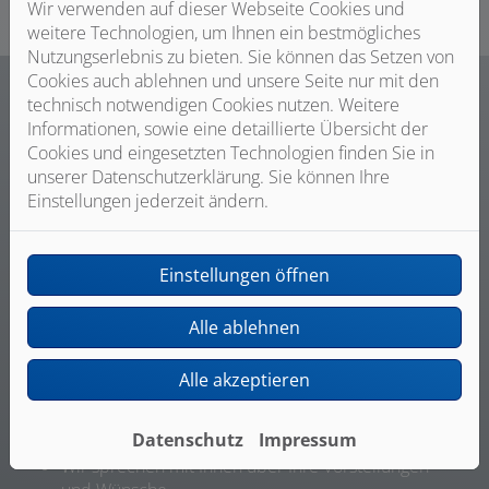
Wir verwenden auf dieser Webseite Cookies und
weitere Technologien, um Ihnen ein bestmögliches
Nutzungserlebnis zu bieten. Sie können das Setzen von
Cookies auch ablehnen und unsere Seite nur mit den
technisch notwendigen Cookies nutzen. Weitere
Informationen, sowie eine detaillierte Übersicht der
Cookies und eingesetzten Technologien finden Sie in
unserer Datenschutzerklärung. Sie können Ihre
Ihre Vorteile mit Horst Oestreich
Einstellungen jederzeit ändern.
Inh. Matthias Bernhardt e.K.
Einstellungen öffnen
Alle ablehnen
Alle akzeptieren
Persönliche Beratung und individuelle Planung
Datenschutz
Impressum
Wir sprechen mit Ihnen über Ihre Vorstellungen